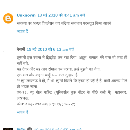
Unknown
19 मई 2010 को 4:41 am बजे
समस्या का अच्छा विषलेशन कर बढ़िया समाधान प्रसतुत किया आपने
जवाब दें
बेनामी
19 मई 2010 को 6:13 am बजे
तुम्हारी इस रचना ने झिझोड़ कर रख दिया. अद्भुत, कमाल. मेरे पास तो शब्द ही
नहीं बचे.
यह तेवर और यह आग संभाल कर रखना, इन्हें बुझने मत देना.
एक बात और कहना चाहूँगा--- कल तुम्हारा है.
** तुम लखनऊ में हो, मैं भी. तुमसे मिलने कि इच्छा हो रही है है. कभी अवसर मिले
तो भटक जाना.
एम-१८, न्यू गोल मार्केट (यूनिवर्सल बुक सेंटर के पीछे गली में), महानगर,
लखनऊ.
फोन: ०५२२४१०५७६३ ९६९६३१८२२९.
जवाब दें
दिलीप
19 मई 2010 को 6:55 am बजे