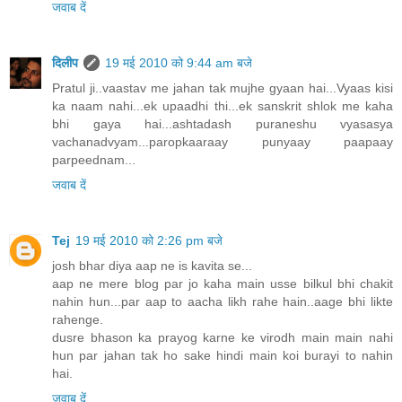
जवाब दें
दिलीप
19 मई 2010 को 9:44 am बजे
Pratul ji..vaastav me jahan tak mujhe gyaan hai...Vyaas kisi
ka naam nahi...ek upaadhi thi...ek sanskrit shlok me kaha
bhi gaya hai...ashtadash puraneshu vyasasya
vachanadvyam...paropkaaraay punyaay paapaay
parpeednam...
जवाब दें
Tej
19 मई 2010 को 2:26 pm बजे
josh bhar diya aap ne is kavita se...
aap ne mere blog par jo kaha main usse bilkul bhi chakit
nahin hun...par aap to aacha likh rahe hain..aage bhi likte
rahenge.
dusre bhason ka prayog karne ke virodh main main nahi
hun par jahan tak ho sake hindi main koi burayi to nahin
hai.
जवाब दें